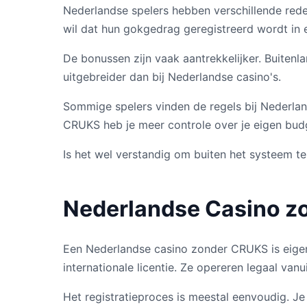
Nederlandse spelers hebben verschillende rede
wil dat hun gokgedrag geregistreerd wordt in 
De bonussen zijn vaak aantrekkelijker. Buiten
uitgebreider dan bij Nederlandse casino's.
Sommige spelers vinden de regels bij Nederland
CRUKS heb je meer controle over je eigen bud
Is het wel verstandig om buiten het systeem te
Nederlandse Casino z
Een Nederlandse casino zonder CRUKS is eigen
internationale licentie. Ze opereren legaal vanui
Het registratieproces is meestal eenvoudig. 