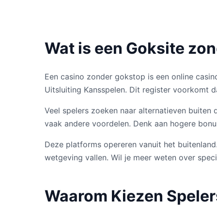
Wat is een Goksite zo
Een casino zonder gokstop is een online casino
Uitsluiting Kansspelen. Dit register voorkomt 
Veel spelers zoeken naar alternatieven buiten d
vaak andere voordelen. Denk aan hogere bonus
Deze platforms opereren vanuit het buitenland
wetgeving vallen. Wil je meer weten over spe
Waarom Kiezen Speler