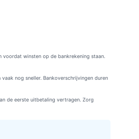
en voordat winsten op de bankrekening staan.
n vaak nog sneller. Bankoverschrijvingen duren
n de eerste uitbetaling vertragen. Zorg