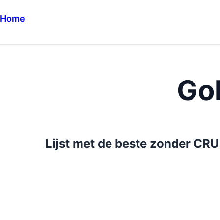
Home
Go
Lijst met de beste zonder CRU