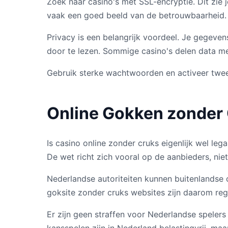
Zoek naar casino's met SSL-encryptie. Dit zie 
vaak een goed beeld van de betrouwbaarheid.
Privacy is een belangrijk voordeel. Je gegeve
door te lezen. Sommige casino's delen data me
Gebruik sterke wachtwoorden en activeer tweef
Online Gokken zonder
Is casino online zonder cruks eigenlijk wel lega
De wet richt zich vooral op de aanbieders, niet
Nederlandse autoriteiten kunnen buitenlandse c
goksite zonder cruks websites zijn daarom reg
Er zijn geen straffen voor Nederlandse spelers