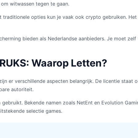
ze om witwassen tegen te gaan.
t traditionele opties kun je vaak ook crypto gebruiken. He
scherming bieden als Nederlandse aanbieders. Je moet zelf
CRUKS: Waarop Letten?
zijn er verschillende aspecten belangrijk. De licentie staat
are autoriteit.
rm gebruikt. Bekende namen zoals NetEnt en Evolution Gamin
itstekende selectie games.