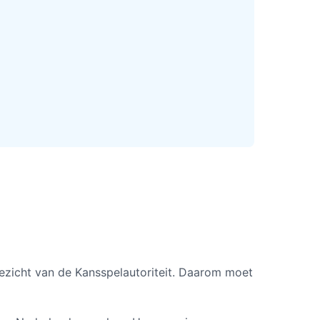
oezicht van de Kansspelautoriteit. Daarom moet