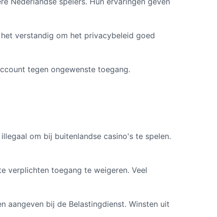
dere Nederlandse spelers. Hun ervaringen geven
s het verstandig om het privacybeleid goed
e account tegen ongewenste toegang.
 illegaal om bij buitenlandse casino's te spelen.
te verplichten toegang te weigeren. Veel
en aangeven bij de Belastingdienst. Winsten uit