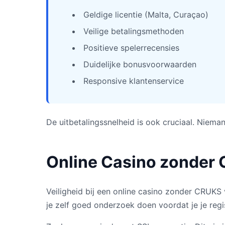
Geldige licentie (Malta, Curaçao)
Veilige betalingsmethoden
Positieve spelerrecensies
Duidelijke bonusvoorwaarden
Responsive klantenservice
De uitbetalingssnelheid is ook cruciaal. Niema
Online Casino zonder 
Veiligheid bij een online casino zonder CRUKS 
je zelf goed onderzoek doen voordat je je regis