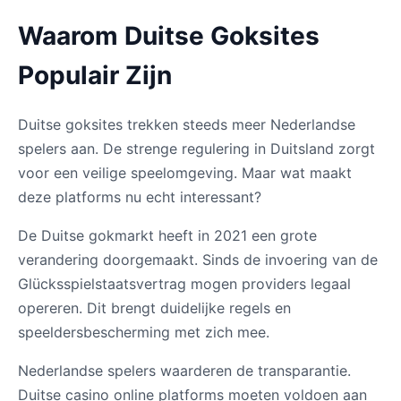
Waarom Duitse Goksites
Populair Zijn
Duitse goksites trekken steeds meer Nederlandse
spelers aan. De strenge regulering in Duitsland zorgt
voor een veilige speelomgeving. Maar wat maakt
deze platforms nu echt interessant?
De Duitse gokmarkt heeft in 2021 een grote
verandering doorgemaakt. Sinds de invoering van de
Glücksspielstaatsvertrag mogen providers legaal
opereren. Dit brengt duidelijke regels en
speeldersbescherming met zich mee.
Nederlandse spelers waarderen de transparantie.
Duitse casino online platforms moeten voldoen aan