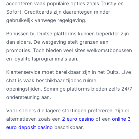
accepteren vaak populaire opties zoals Trustly en
Sofort. Creditcards zijn daarentegen minder
gebruikelijk vanwege regelgeving.
Bonussen bij Duitse platforms kunnen beperkter zijn
dan elders. De wetgeving stelt grenzen aan
promoties. Toch bieden veel sites welkomstbonussen
en loyaliteitsprogramma's aan.
Klantenservice moet bereikbaar zijn in het Duits. Live
chat is vaak beschikbaar tijdens ruime
openingstijden. Sommige platforms bieden zelfs 24/7
ondersteuning aan.
Voor spelers die lagere stortingen prefereren, zijn er
alternatieven zoals een
2 euro casino
of een
online 3
euro deposit casino
beschikbaar.