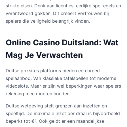
strikte eisen. Denk aan licenties, eerlijke spelregels en
verantwoord gokken. Dit creëert vertrouwen bij
spelers die veiligheid belangrijk vinden.
Online Casino Duitsland: Wat
Mag Je Verwachten
Duitse goksites platforms bieden een breed
spelaanbod. Van klassieke tafelspellen tot moderne
videoslots. Maar er zijn wel beperkingen waar spelers
rekening mee moeten houden.
Duitse wetgeving stelt grenzen aan inzetten en
speeltijd. De maximale inzet per draai is bijvoorbeeld
beperkt tot €1. Ook geldt er een maandelijkse