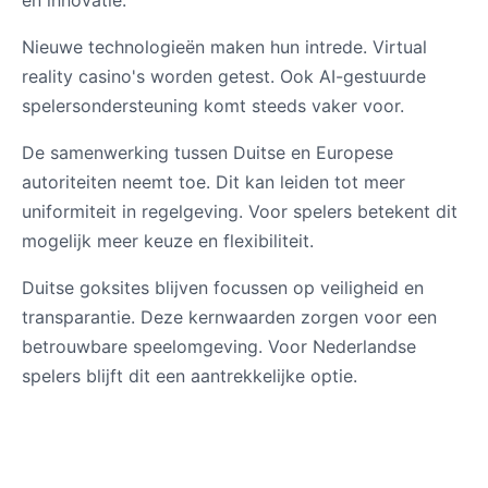
en innovatie.
Nieuwe technologieën maken hun intrede. Virtual
reality casino's worden getest. Ook AI-gestuurde
spelersondersteuning komt steeds vaker voor.
De samenwerking tussen Duitse en Europese
autoriteiten neemt toe. Dit kan leiden tot meer
uniformiteit in regelgeving. Voor spelers betekent dit
mogelijk meer keuze en flexibiliteit.
Duitse goksites blijven focussen op veiligheid en
transparantie. Deze kernwaarden zorgen voor een
betrouwbare speelomgeving. Voor Nederlandse
spelers blijft dit een aantrekkelijke optie.