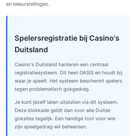
en teleurstellingen.
Spelersregistratie bij Casino's
Duitsland
Casino's Duitsland hanteren een centraal
registratiesysteem. Dit heet OASIS en houdt bij
waar je speelt. Het systeem beschermt spelers
tegen problematisch gokgedrag.
Je kunt jezelf laten uitsluiten via dit systeem.
Deze blokkade geldt dan voor alle Duitse
goksites tegelijk. Een handige tool voor wie
zijn speelgedrag wil beheersen.