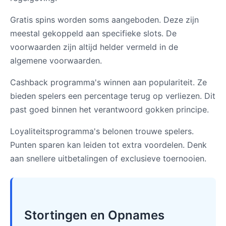
Gratis spins worden soms aangeboden. Deze zijn
meestal gekoppeld aan specifieke slots. De
voorwaarden zijn altijd helder vermeld in de
algemene voorwaarden.
Cashback programma's winnen aan populariteit. Ze
bieden spelers een percentage terug op verliezen. Dit
past goed binnen het verantwoord gokken principe.
Loyaliteitsprogramma's belonen trouwe spelers.
Punten sparen kan leiden tot extra voordelen. Denk
aan snellere uitbetalingen of exclusieve toernooien.
Stortingen en Opnames