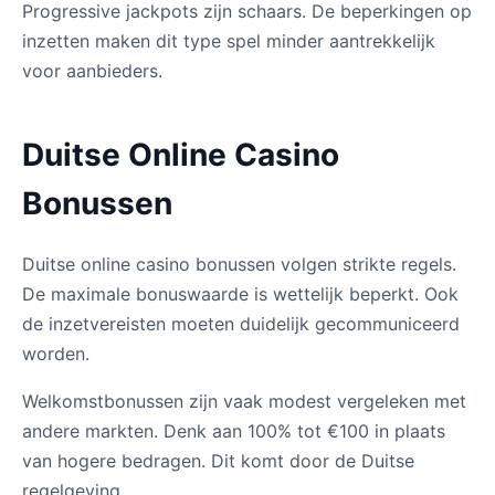
Progressive jackpots zijn schaars. De beperkingen op
inzetten maken dit type spel minder aantrekkelijk
voor aanbieders.
Duitse Online Casino
Bonussen
Duitse online casino bonussen volgen strikte regels.
De maximale bonuswaarde is wettelijk beperkt. Ook
de inzetvereisten moeten duidelijk gecommuniceerd
worden.
Welkomstbonussen zijn vaak modest vergeleken met
andere markten. Denk aan 100% tot €100 in plaats
van hogere bedragen. Dit komt door de Duitse
regelgeving.