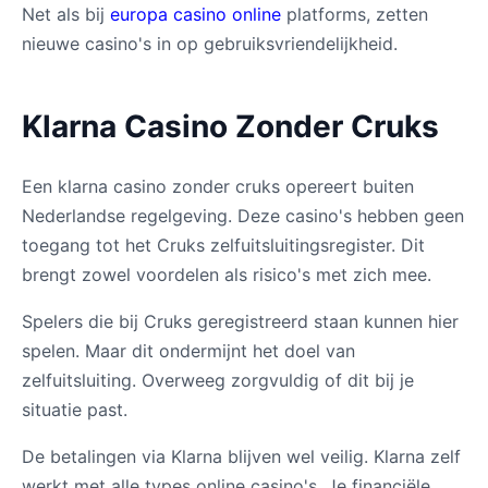
Net als bij
europa casino online
platforms, zetten
nieuwe casino's in op gebruiksvriendelijkheid.
Klarna Casino Zonder Cruks
Een klarna casino zonder cruks opereert buiten
Nederlandse regelgeving. Deze casino's hebben geen
toegang tot het Cruks zelfuitsluitingsregister. Dit
brengt zowel voordelen als risico's met zich mee.
Spelers die bij Cruks geregistreerd staan kunnen hier
spelen. Maar dit ondermijnt het doel van
zelfuitsluiting. Overweeg zorgvuldig of dit bij je
situatie past.
De betalingen via Klarna blijven wel veilig. Klarna zelf
werkt met alle types online casino's. Je financiële