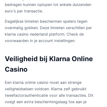
bedragen kunnen oplopen tot enkele duizenden
euro's per transactie.
Dagelijkse limieten beschermen spelers tegen
overmatig gokken. Deze limieten verschillen per
klarna casino nederland platform. Check de
voorwaarden in je account instellingen.
Veiligheid bij Klarna Online
Casino
Een klarna online casino moet aan strenge
veiligheidseisen voldoen. Klarna zelf gebruikt
tweefactorauthenticatie voor alle transacties. Dit
voegt een extra beschermingslaag toe aan je