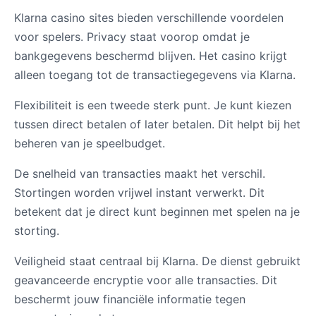
Klarna casino sites bieden verschillende voordelen
voor spelers. Privacy staat voorop omdat je
bankgegevens beschermd blijven. Het casino krijgt
alleen toegang tot de transactiegegevens via Klarna.
Flexibiliteit is een tweede sterk punt. Je kunt kiezen
tussen direct betalen of later betalen. Dit helpt bij het
beheren van je speelbudget.
De snelheid van transacties maakt het verschil.
Stortingen worden vrijwel instant verwerkt. Dit
betekent dat je direct kunt beginnen met spelen na je
storting.
Veiligheid staat centraal bij Klarna. De dienst gebruikt
geavanceerde encryptie voor alle transacties. Dit
beschermt jouw financiële informatie tegen