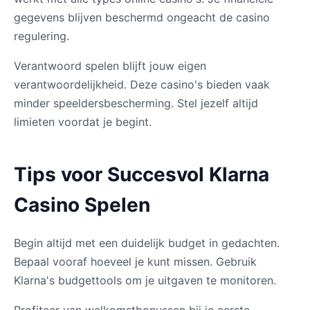
gegevens blijven beschermd ongeacht de casino
regulering.
Verantwoord spelen blijft jouw eigen
verantwoordelijkheid. Deze casino's bieden vaak
minder speeldersbescherming. Stel jezelf altijd
limieten voordat je begint.
Tips voor Succesvol Klarna
Casino Spelen
Begin altijd met een duidelijk budget in gedachten.
Bepaal vooraf hoeveel je kunt missen. Gebruik
Klarna's budgettools om je uitgaven te monitoren.