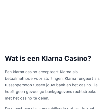
Wat is een Klarna Casino?
Een klarna casino accepteert Klarna als
betaalmethode voor stortingen. Klarna fungeert als
tussenpersoon tussen jouw bank en het casino. Je
hoeft geen gevoelige bankgegevens rechtstreeks
met het casino te delen.
De dienst werkt via verschillende opties. Je kunt